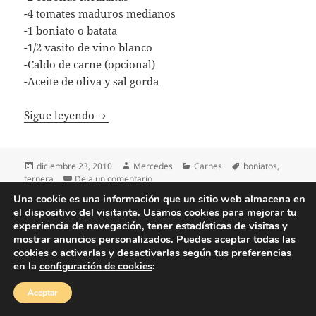
-4 tomates maduros medianos
-1 boniato o batata
-1/2 vasito de vino blanco
-Caldo de carne (opcional)
-Aceite de oliva y sal gorda
Costillas de ternera con boniatos
Sigue leyendo
Publicado
Autor
Categorías
Etiquetas
diciembre 23, 2010
Mercedes
Carnes
boniatos
,
el
en Costillas de ternera con boniatos
ternera
Deja un comentario
Una cookie es una información que un sitio web almacena en
el dispositivo del visitante. Usamos cookies para mejorar tu
Política de privacidad
Funciona gracias a WordPress
experiencia de navegación, tener estadísticas de visitas y
mostrar anuncios personalizados. Puedes aceptar todas las
cookies o activarlas y desactivarlas según tus preferencias
en la
configuración de cookies
:
Aceptar