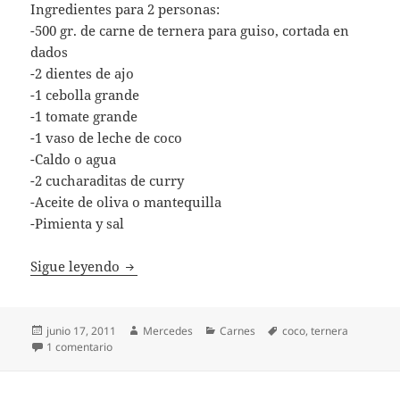
Ingredientes para 2 personas:
-500 gr. de carne de ternera para guiso, cortada en
dados
-2 dientes de ajo
-1 cebolla grande
-1 tomate grande
-1 vaso de leche de coco
-Caldo o agua
-2 cucharaditas de curry
-Aceite de oliva o mantequilla
-Pimienta y sal
Estofado de ternera con salsa de curry
Sigue leyendo
Publicado
Autor
Categorías
Etiquetas
junio 17, 2011
Mercedes
Carnes
coco
,
ternera
el
en Estofado de ternera con salsa de curry
1 comentario