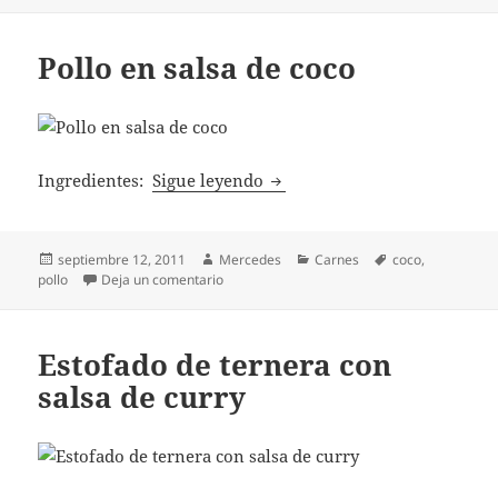
Pollo en salsa de coco
Pollo en salsa de coco
Ingredientes:
Sigue leyendo
Publicado
Autor
Categorías
Etiquetas
septiembre 12, 2011
Mercedes
Carnes
coco
,
el
en Pollo en salsa de coco
pollo
Deja un comentario
Estofado de ternera con
salsa de curry