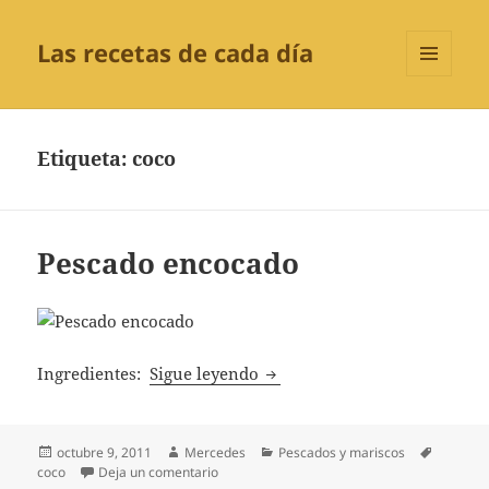
Las recetas de cada día
MENÚ
Y
WIDGETS
Etiqueta:
coco
Pescado encocado
Pescado encocado
Ingredientes:
Sigue leyendo
Publicado
Autor
Categorías
Etiqueta
octubre 9, 2011
Mercedes
Pescados y mariscos
el
en Pescado encocado
coco
Deja un comentario