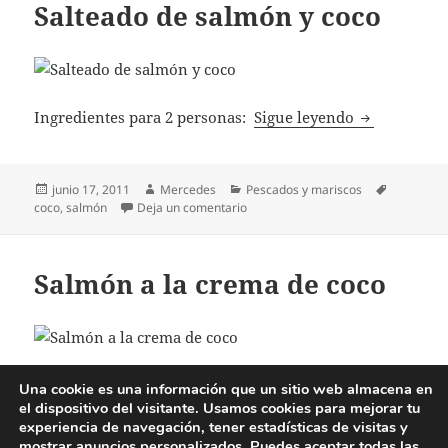
Salteado de salmón y coco
Salteado de 
Ingredientes para 2 personas:
Sigue leyendo
Publicado
Autor
Categorías
Etiquetas
junio 17, 2011
Mercedes
Pescados y mariscos
el
en Salteado de salmón y coco
coco
,
salmón
Deja un comentario
Salmón a la crema de coco
Salmón a la 
Ingredientes para 2 personas:
Sigue leyendo
Una cookie es una información que un sitio web almacena en
el dispositivo del visitante. Usamos cookies para mejorar tu
experiencia de navegación, tener estadísticas de visitas y
mostrar anuncios personalizados. Puedes aceptar todas las