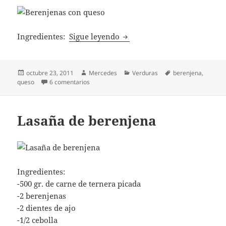
Berenjenas con queso
Ingredientes:
Sigue leyendo
Publicado
Autor
Categorías
Etiquetas
octubre 23, 2011
Mercedes
Verduras
berenjena
,
el
en Berenjenas con queso
queso
6 comentarios
Lasaña de berenjena
Ingredientes:
-500 gr. de carne de ternera picada
-2 berenjenas
-2 dientes de ajo
-1/2 cebolla