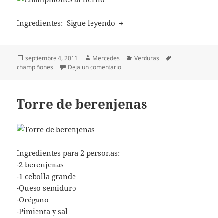
Champiñones al horno
Ingredientes:
Sigue leyendo
Publicado
Autor
Categorías
Etiquetas
septiembre 4, 2011
Mercedes
Verduras
el
en Champiñones al horno
champiñones
Deja un comentario
Torre de berenjenas
Ingredientes para 2 personas:
-2 berenjenas
-1 cebolla grande
-Queso semiduro
-Orégano
-Pimienta y sal