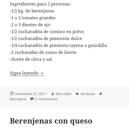
Ingredientes para 2 personas:
-1/2 kg. de berenjenas
-1 o 2 tomates grandes
-2 o 3 dientes de ajo
-1/2 cucharadita de comino en polvo
-1/2 cucharadita de pimentón dulce
-1/4 cucharadita de pimienta cayena o guindilla
-2 cucharadas de zumo de limón
-Aceite de oliva y sal
Zaluk de berenjenas
Sigue leyendo
Publicado
Autor
Categorías
Etiquetas
noviembre 21, 2011
Mercedes
Verduras
el
en Zaluk de berenjenas
berenjena
2 comentarios
Berenjenas con queso