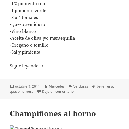
-1/2 pimiento rojo
-1 pimiento verde
-3 o 4 tomates
-Queso semiduro
-Vino blanco
-Aceite de oliva y/o mantequilla
-Orégano o tomillo
-Sal y pimienta
Lasaña de berenjena
Sigue leyendo
Publicado
Autor
Categorías
Etiquetas
octubre 9, 2011
Mercedes
Verduras
berenjena
,
el
en Lasaña de berenjena
queso
,
ternera
Deja un comentario
Champiñones al horno