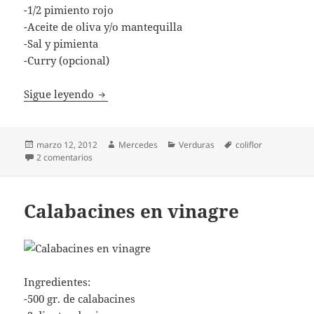
-1/2 pimiento rojo
-Aceite de oliva y/o mantequilla
-Sal y pimienta
-Curry (opcional)
Arroz de coliflor
Sigue leyendo
Publicado
Autor
Categorías
Etiquetas
marzo 12, 2012
Mercedes
Verduras
coliflor
el
en Arroz de coliflor
2 comentarios
Calabacines en vinagre
Ingredientes:
-500 gr. de calabacines