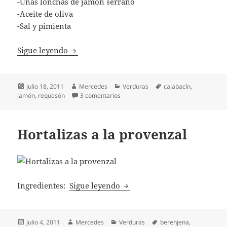
-Unas lonchas de jamón serrano
-Aceite de oliva
-Sal y pimienta
Calabacín, tomate y requesón al horno
Sigue leyendo
Publicado
Autor
Categorías
Etiquetas
julio 18, 2011
Mercedes
Verduras
calabacín
,
el
en Calabacín, tomate y requesón al h
jamón
,
requesón
3 comentarios
Hortalizas a la provenzal
Hortalizas a la provenzal
Ingredientes:
Sigue leyendo
Publicado
Autor
Categorías
Etiquetas
julio 4, 2011
Mercedes
Verduras
berenjena
,