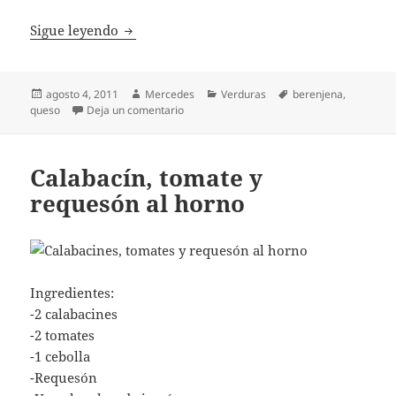
Torre de berenjenas
Sigue leyendo
Publicado
Autor
Categorías
Etiquetas
agosto 4, 2011
Mercedes
Verduras
berenjena
,
el
en Torre de berenjenas
queso
Deja un comentario
Calabacín, tomate y
requesón al horno
Ingredientes:
-2 calabacines
-2 tomates
-1 cebolla
-Requesón