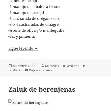
-2 dientes de ajo
-1 manojo de albahaca fresca
-1 manojo de perejil
-1 cucharada de orégano seco
-3 o 4 cucharadas de vinagre
-Aceite de oliva y/o mantequilla
-Sal y pimienta
Calabacines en vinagre
Sigue leyendo
Publicado
Autor
Categorías
Etiquetas
diciembre 4, 2011
Mercedes
Verduras
el
en Calabacines en vinagre
calabacín
Deja un comentario
Zaluk de berenjenas