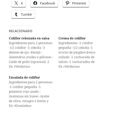
X
Facebook
Pinterest
Tumblr
RELACIONADO
Coliflor rebozada en salsa
Crema de coliflor
Ingredientes para 2 personas:
Ingredientes: -1 coliflor
-1/2 coliflor -1 cebolla -3
pequeña -1/2 cebolla -1
dientes de ajo -Perejil -
trocito de jengibre fresco
Almendras crudas o piñones -
rallado -1 cucharada de
Caldo de pollo (opcional) -2
tahini -1 cucharadita de
huevos -Harina de trigo
En «Verduras»
comino molido -Aceite de
En «Verduras»
sarraceno -Aceite de oliva y
oliva y/o mantequilla -Sal y
sal Cuece, sólo un poco, la
pimienta Lava y corta la
Ensalada de coliflor
coliflor cortada en ramitos
coliflor en ramitos, cuece
Ingredientes para 2 personas:
en agua con sal y un chorrito
durante unos minutos (5 o 6)
-1 coliflor pequeña -1
de leche…
en agua hirviendo con un
pimiento rojo asado -
chorrito de…
Aceitunas sin hueso -Aceite
de oliva, vinagre o limón y
sal Lava y corta la coliflor en
En «Ensaladas»
ramitos, cuécela durante
unos minutos (5 o 6) en agua