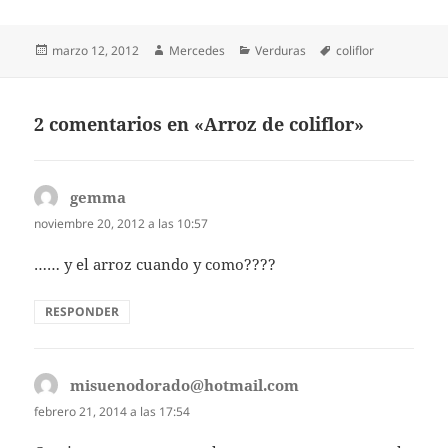
hirviendo con un chorrito de
leche o vinagre, para evitar
el mal…
Publicado
Autor
Categorías
Etiquetas
marzo 12, 2012
Mercedes
Verduras
coliflor
el
2 comentarios en «Arroz de coliflor»
gemma
dice:
noviembre 20, 2012 a las 10:57
…… y el arroz cuando y como????
RESPONDER
misuenodorado@hotmail.com
dice:
febrero 21, 2014 a las 17:54