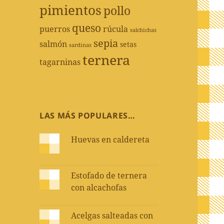
pimientos
pollo
queso
puerros
rúcula
salchichas
sepia
salmón
setas
sardinas
ternera
tagarninas
LAS MÁS POPULARES…
Huevas en caldereta
Estofado de ternera
con alcachofas
Acelgas salteadas con