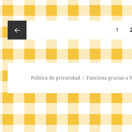
Paginación
Págin
1
de
entradas
Página
anterior
Política de privacidad
Funciona gracias a