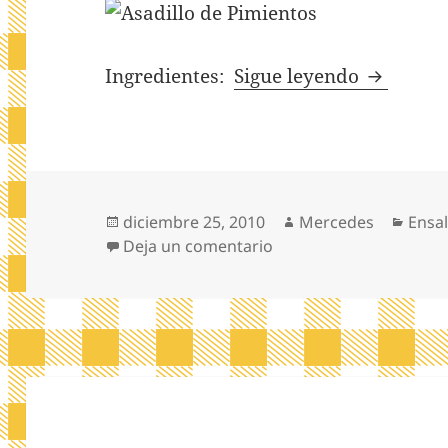
Ensalada
Ingredientes:
Sigue leyendo
Publicado
Autor
Cate
diciembre 25, 2010
Mercedes
Ensa
el
en Ensalada de pimien
Deja un comentario