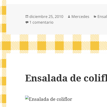
Publicado
Autor
Cate
diciembre 25, 2010
Mercedes
Ensa
el
en Ensalada de rúcula
1 comentario
Ensalada de colif