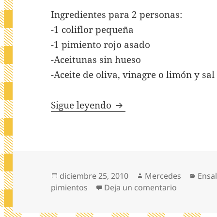
Ingredientes para 2 personas:
-1 coliflor pequeña
-1 pimiento rojo asado
-Aceitunas sin hueso
-Aceite de oliva, vinagre o limón y sal
Ensalada de coliflor
Sigue leyendo
Publicado
Autor
Cate
diciembre 25, 2010
Mercedes
Ensa
el
en Ensalada
pimientos
Deja un comentario