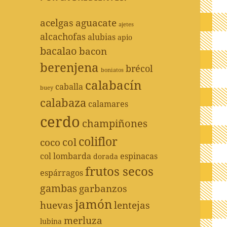
acelgas
aguacate
ajetes
alcachofas
alubias
apio
bacalao
bacon
berenjena
brécol
boniatos
calabacín
caballa
buey
calabaza
calamares
cerdo
champiñones
coliflor
col
coco
col lombarda
espinacas
dorada
frutos secos
espárragos
gambas
garbanzos
jamón
huevas
lentejas
merluza
lubina