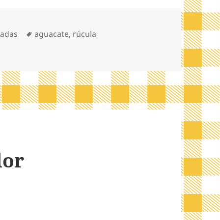
gorías
Etiquetas
ladas
aguacate
,
rúcula
lor