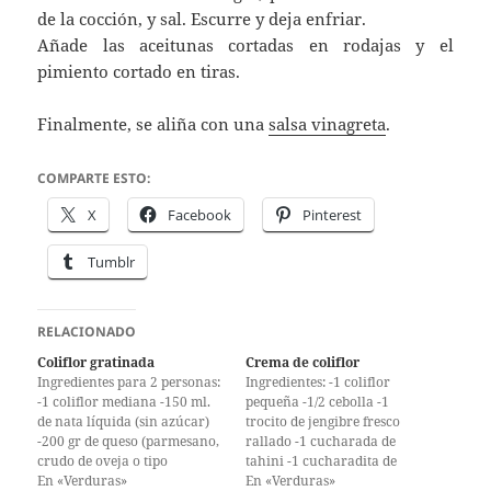
de la cocción, y sal. Escurre y deja enfriar.
Añade las aceitunas cortadas en rodajas y el
pimiento cortado en tiras.
Finalmente, se aliña con una
salsa vinagreta
.
COMPARTE ESTO:
X
Facebook
Pinterest
Tumblr
RELACIONADO
Coliflor gratinada
Crema de coliflor
Ingredientes para 2 personas:
Ingredientes: -1 coliflor
-1 coliflor mediana -150 ml.
pequeña -1/2 cebolla -1
de nata líquida (sin azúcar)
trocito de jengibre fresco
-200 gr de queso (parmesano,
rallado -1 cucharada de
crudo de oveja o tipo
tahini -1 cucharadita de
Cigarral) -Pimienta y sal Lava
En «Verduras»
comino molido -Aceite de
En «Verduras»