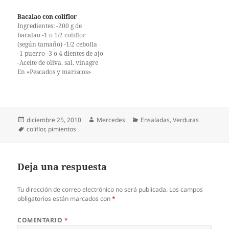
y corta la coliflor en ramitos,
oliva y/o mantequilla -Sal y
cuécela durante unos
pimienta Lava y corta la
Bacalao con coliflor
minutos (5 o 6) en agua
coliflor en ramitos, cuece
Ingredientes: -200 g de
hirviendo con un chorrito de
durante unos minutos (5 o 6)
bacalao -1 o 1/2 coliflor
leche…
en agua hirviendo con un
(según tamaño) -1/2 cebolla
chorrito de…
-1 puerro -3 o 4 dientes de ajo
-Aceite de oliva, sal, vinagre
Si el bacalao es salado ponlo
En «Pescados y mariscos»
en remojo unas 40 horas a
ser posible en la nevera y haz
por lo menos tres cambios…
Publicado
Autor
Categorías
diciembre 25, 2010
Mercedes
Ensaladas
,
Verduras
el
Etiquetas
coliflor
,
pimientos
Deja una respuesta
Tu dirección de correo electrónico no será publicada.
Los campos
obligatorios están marcados con
*
COMENTARIO
*