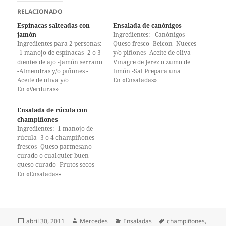
RELACIONADO
Espinacas salteadas con
Ensalada de canónigos
jamón
Ingredientes: -Canónigos -
Ingredientes para 2 personas:
Queso fresco -Beicon -Nueces
-1 manojo de espinacas -2 o 3
y/o piñones -Aceite de oliva -
dientes de ajo -Jamón serrano
Vinagre de Jerez o zumo de
-Almendras y/o piñones -
limón -Sal Prepara una
Aceite de oliva y/o
vinagreta con 3 partes de
En «Ensaladas»
mantequilla Lava las
En «Verduras»
aceite por 1 de vinagre de
espinacas y elimina el tallo
Jerez o limón y sal al gusto,
duro y fibroso. Ponlas en una
mezcla los ingredientes y
Ensalada de rúcula con
sartén con un poco de
luego agrégale las nueces
champiñones
mantequilla y/o aceite.
troceadas y/o unos…
Ingredientes: -1 manojo de
Cocina unos minutos con la…
rúcula -3 o 4 champiñones
frescos -Queso parmesano
curado o cualquier buen
queso curado -Frutos secos
(nueces o almendras) -1
En «Ensaladas»
limón -Aceite de oliva -Sal y
pimienta Lava y escurre la
rúcula, ponla de base
ocupando toda la superficie
del plato. Lava y corta los
Publicado
Autor
Categorías
Etiquetas
abril 30, 2011
Mercedes
Ensaladas
champiñones
,