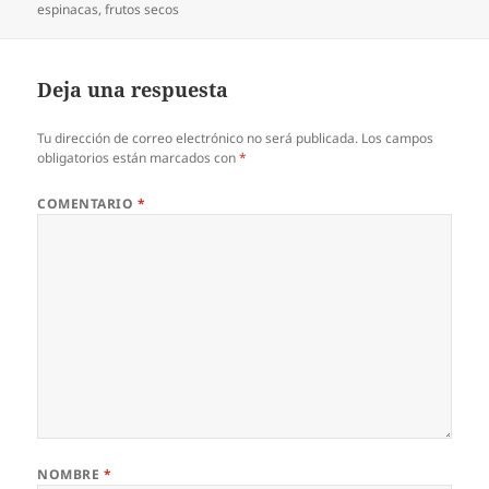
champiñones…
el
espinacas
,
frutos secos
Deja una respuesta
Tu dirección de correo electrónico no será publicada.
Los campos
obligatorios están marcados con
*
COMENTARIO
*
NOMBRE
*