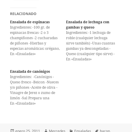
RELACIONADO
Ensalada de espinacas
Ensalada de lechuga con
Ingredientes: -100 gr. de
gambas y queso
espinacas frescas -2 o 3
Ingredientes: -1 lechuga de
champiñones -2 cucharadas
roble (cualquier lechuga
de piñones -Hierbas y
sirve también) -Unas cuantas
especias aromáticas: orégano,
gambas ya descongeladas -
albahaca, perejil, semillas de
En «Ensaladas»
Queso (cualquier tipo sirve) -
sésamo, pimienta,... -Aceite de
Unas cuantas nueces -2
En «Ensaladas»
oliva, limón o vinagre y sal
dientes de ajo Lava la
Lava las espinacas y los
lechuga y trocea, deja unas
Ensalada de canónigos
champiñones y escurre muy
cuantas hojas enteras para
Ingredientes: -Canónigos -
bien. Mientras, prepara una
colocar en el fondo del
Queso fresco -Beicon -Nueces
vinagreta para el aliño:…
cuenco. Pon la lechuga en el
y/o piñones -Aceite de oliva -
cuenco y sala,…
Vinagre de Jerez o zumo de
limón -Sal Prepara una
vinagreta con 3 partes de
En «Ensaladas»
aceite por 1 de vinagre de
Jerez o limón y sal al gusto,
mezcla los ingredientes y
luego agrégale las nueces
troceadas y/o unos…
Publicado
Autor
Categorías
Etiquetas
enero 25, 2011
Mercedes
Ensaladas
bacon
,