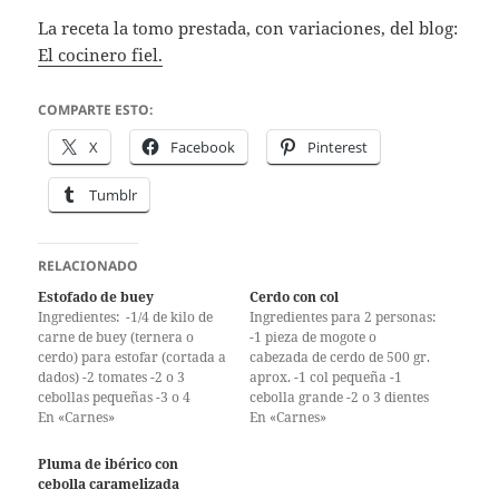
La receta la tomo prestada, con variaciones, del blog:
El cocinero fiel.
COMPARTE ESTO:
X
Facebook
Pinterest
Tumblr
RELACIONADO
Estofado de buey
Cerdo con col
Ingredientes: -1/4 de kilo de
Ingredientes para 2 personas:
carne de buey (ternera o
-1 pieza de mogote o
cerdo) para estofar (cortada a
cabezada de cerdo de 500 gr.
dados) -2 tomates -2 o 3
aprox. -1 col pequeña -1
cebollas pequeñas -3 o 4
cebolla grande -2 o 3 dientes
dientes de ajo -1 hoja de
En «Carnes»
de ajo -Perejil -1 vasito de
En «Carnes»
laurel -2 deditos de vino
vino blanco -1 vaso de caldo
blanco -1 vaso de caldo de
o agua -Aceite de oliva -Sal y
Pluma de ibérico con
carne o agua -Aceite de oliva
pimienta Salpimienta la
cebolla caramelizada
-Pimienta…
carne. En…