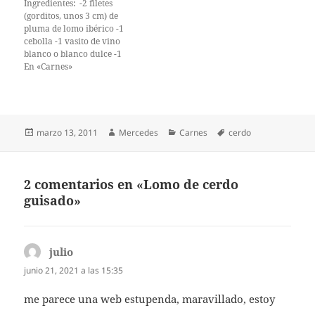
Ingredientes: -2 filetes
(gorditos, unos 3 cm) de
pluma de lomo ibérico -1
cebolla -1 vasito de vino
blanco o blanco dulce -1
vasito de caldo de carne o
En «Carnes»
agua -Aceite de oliva -
Pimienta y sal Corta la
cebolla en juliana y póchala
a fuego suave con un poco
de…
Publicado
Autor
Categorías
Etiquetas
marzo 13, 2011
Mercedes
Carnes
cerdo
el
2 comentarios en «Lomo de cerdo
guisado»
julio
dice:
junio 21, 2021 a las 15:35
me parece una web estupenda, maravillado, estoy