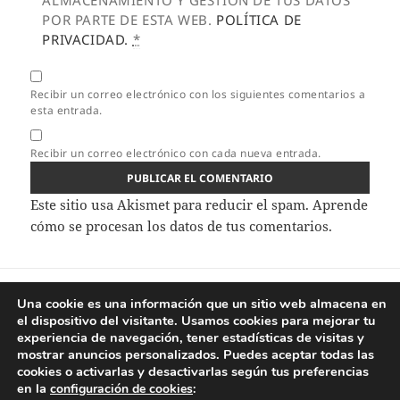
ALMACENAMIENTO Y GESTIÓN DE TUS DATOS
POR PARTE DE ESTA WEB.
POLÍTICA DE
PRIVACIDAD.
*
Recibir un correo electrónico con los siguientes comentarios a
esta entrada.
Recibir un correo electrónico con cada nueva entrada.
Este sitio usa Akismet para reducir el spam.
Aprende
cómo se procesan los datos de tus comentarios.
Navegación
ANTERIOR
de
Una cookie es una información que un sitio web almacena en
Caballa al horno con ajos
Entrada
el dispositivo del visitante. Usamos cookies para mejorar tu
entradas
anterior:
experiencia de navegación, tener estadísticas de visitas y
mostrar anuncios personalizados. Puedes aceptar todas las
SIGUIENTE
cookies o activarlas y desactivarlas según tus preferencias
Costillas de cerdo al horno
Entrada
en la
configuración de cookies
:
siguiente: