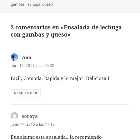
champiñones…
el
gambas
,
lechuga
,
queso
2 comentarios en «Ensalada de lechuga
con gambas y queso»
Ana
dice:
abril 12, 2011 a las 00:02
Fácil, Cómoda, Rápida y lo mejor: Deliciosa!!
RESPONDER
soraya
dice:
junio 17, 2015 a las 17:10
Buenisima esta ensalada…la recomiendo