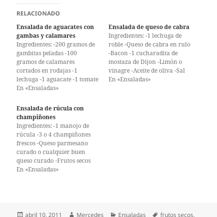
RELACIONADO
Ensalada de aguacates con
Ensalada de queso de cabra
gambas y calamares
Ingredientes: -1 lechuga de
Ingredientes: -200 gramos de
roble -Queso de cabra en rulo
gambitas peladas -100
-Bacon -1 cucharadita de
gramos de calamares
mostaza de Dijon -Limón o
cortados en rodajas -1
vinagre -Aceite de oliva -Sal
lechuga -1 aguacate -1 tomate
Limpia la lechuga y reserva.
En «Ensaladas»
o varios tomates cherry -1
En «Ensaladas»
Corta en trocitos pequeños el
pimiento verde o pimiento
bacon y dóralos un poco en
asado -1/2 cebolla tierna o
una sartén. Corta en lonchas
Ensalada de rúcula con
cebolleta -Aceitunas -Limón o
finas el queso y gratínalas…
champiñones
vinagre, aceite de oliva y sal,
Ingredientes: -1 manojo de
para la salsa vinagreta Cuece
rúcula -3 o 4 champiñones
las gambas…
frescos -Queso parmesano
curado o cualquier buen
queso curado -Frutos secos
(nueces o almendras) -1
En «Ensaladas»
limón -Aceite de oliva -Sal y
pimienta Lava y escurre la
rúcula, ponla de base
ocupando toda la superficie
del plato. Lava y corta los
Publicado
Autor
Categorías
Etiquetas
abril 10, 2011
Mercedes
Ensaladas
frutos secos
,