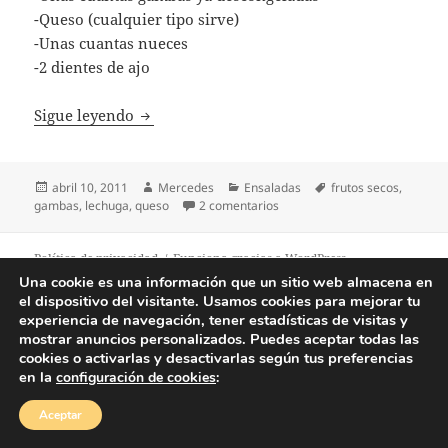
-Queso (cualquier tipo sirve)
-Unas cuantas nueces
-2 dientes de ajo
Ensalada de lechuga con gambas y queso
Sigue leyendo
Publicado
Autor
Categorías
Etiquetas
abril 10, 2011
Mercedes
Ensaladas
frutos secos
,
el
en Ensalada de lechuga con 
gambas
,
lechuga
,
queso
2 comentarios
Política de privacidad
Funciona gracias a WordPress
Una cookie es una información que un sitio web almacena en
el dispositivo del visitante. Usamos cookies para mejorar tu
experiencia de navegación, tener estadísticas de visitas y
mostrar anuncios personalizados. Puedes aceptar todas las
cookies o activarlas y desactivarlas según tus preferencias
en la
configuración de cookies
:
Aceptar